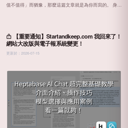
值不值得」而猶豫，那麼這篇文章就是為你而寫的。 身為
用過 Notion、Obsidian ，並且是 Heptabase 早期、深重
度用戶的我，直接建議是： 不要多想了，直接訂閱吧！
你會後悔自己沒有早點訂閱的！ 但我也很清楚還沒用過
Heptabase 的各位，在觀望的其實不是「好不好用」，而
【重要通知】Startandkeep.com 我回來了！
是兩個更現實的問題： * 現在要訂閱的工具、AI 太多了，
網站大改版與電子報系統變更！
Heptabase 到底值不值得付費？ * 已經訂閱 Heptabase
更新於：2026-07-15
了，但需要直上 Premium 方案嗎？ 現在好用的數位工
具、AI 工具越來越多，幾乎都是訂閱制，在雞腿便當一個
快要 150 台幣的生活下，連學一點新東西都得花錢。因此
對於到底要不要「再多訂閱一工具」會猶豫是非常正常
的。 但我想說的是，不要只把 Heptabase 當作一個 AI